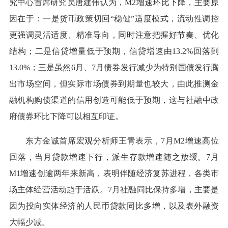
究中心首席研究员唐建伟认为，M2增速环比下降，主要原
因在于：一是货币政策切回“稳健”适度模式，流动性调控
更强调灵活适度、精准导向，同时注意把握好节奏、优化
结构；二是信贷增量低于预期，信贷增速由13.2%回落到
13.0%；三是虽然6月、7月债券发行减少为特别国债发行腾
出市场空间，但实际市场债券到期量也较大，由此推测金
融机构购债渠道的信用创造可能低于预期，这与社融中政
府债券环比下降可以相互印证。
东方金诚首席宏观分析师王青表示，7月M2增速高位
回落，当月贷款增速下行，派生存款增速随之放缓。7月
M1增速创逾两年来新高，表明伴随经济复苏进程，各类市
场主体经营活动趋于活跃。7月社融同比保持多增，主要是
因为投向实体经济的人民币贷款同比多增，以及表外融资
大幅少减。